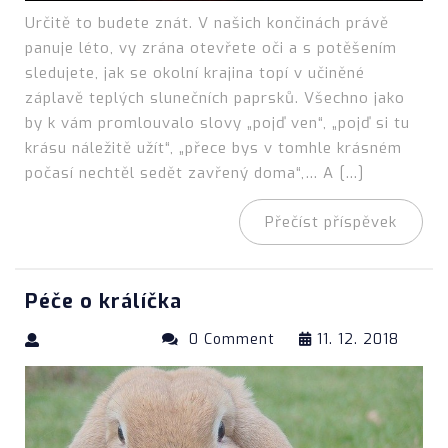
Určitě to budete znát. V našich končinách právě
panuje léto, vy zrána otevřete oči a s potěšením
sledujete, jak se okolní krajina topí v učiněné
záplavě teplých slunečních paprsků. Všechno jako
by k vám promlouvalo slovy „pojď ven“, „pojď si tu
krásu náležitě užít“, „přece bys v tomhle krásném
počasí nechtěl sedět zavřený doma“,… A […]
Přečíst příspěvek
Péče o králíčka
0 Comment
11. 12. 2018