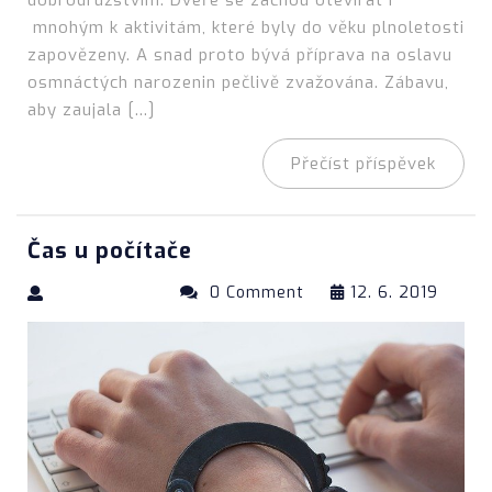
dobrodružstvím. Dveře se začnou otevírat i
mnohým k aktivitám, které byly do věku plnoletosti
zapovězeny. A snad proto bývá příprava na oslavu
osmnáctých narozenin pečlivě zvažována. Zábavu,
aby zaujala […]
Přečíst příspěvek
Čas u počítače
0 Comment
12. 6. 2019