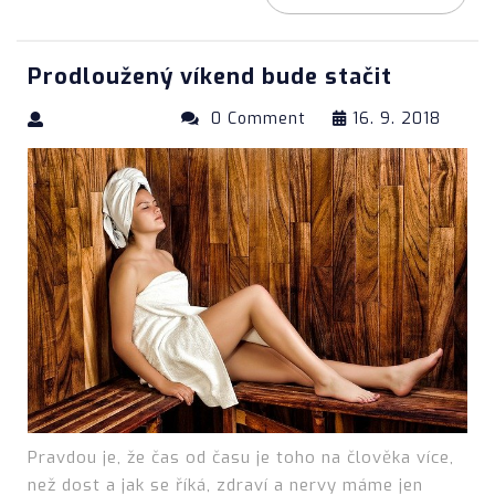
Prodloužený víkend bude stačit
0 Comment
16. 9. 2018
Pravdou je, že čas od času je toho na člověka více,
než dost a jak se říká, zdraví a nervy máme jen