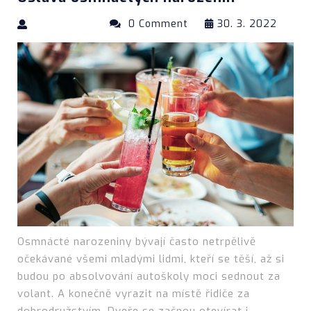
0 Comment
30. 3. 2022
Osmnácté narozeniny bývají často netrpělivě
očekávané všemi mladými lidmi, kteří se těší, až si
budou po absolvování autoškoly moci sednout za
volant. A konečně vyrazit na místě řidiče za