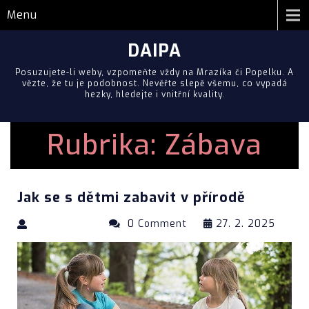
Menu
DAIPA
Posuzujete-li weby, vzpomeňte vždy na Mrazíka či Popelku. A
vězte, že tu je podobnost. Nevěřte slepě všemu, co vypadá
hezky, hledejte i vnitřní kvality.
Rubrika:
Zábava
Jak se s dětmi zabavit v přírodě
0 Comment
27. 2. 2025