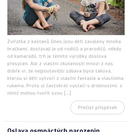
Zvířátka z kaštanů Dnes jsou děti zavaleny mnoha
hračkami, dostávají je od rodičů a prarodičů, někdy
od kamarádů, trh je těmito výrobky doslova
přesycen. Ale z vlastní zkušenosti mnozí z nás
dobře ví, že nejpoutavější zábava bývá taková,
kterou si děti vytvoří z vlastní fantazie a vlastníma
rukama. Proto si častokrát vystačí s drobnostmi, s
nimiž mohou tvořit svou […]
Přečíst příspěvek
Oslava osmnáctých narozenin