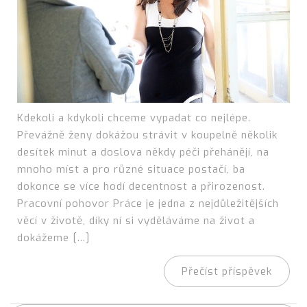
Kdekoli a kdykoli chceme vypadat co nejlépe.
Převážně ženy dokážou strávit v koupelně několik
desítek minut a doslova někdy péči přehánějí, na
mnoho míst a pro různé situace postačí, ba
dokonce se více hodí decentnost a přirozenost.
Pracovní pohovor Práce je jedna z nejdůležitějších
věcí v životě, díky ní si vyděláváme na život a
dokážeme […]
Přečíst příspěvek