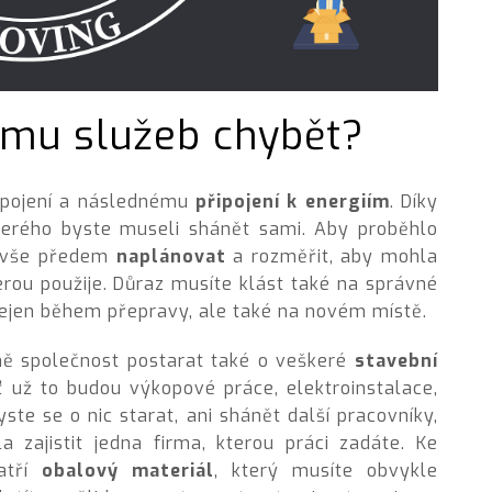
amu služeb chybět?
dpojení a následnému
připojení k energiím
. Díky
terého byste museli shánět sami. Aby proběhlo
e vše předem
naplánovat
a rozměřit, aby mohla
erou použije. Důraz musíte klást také na správné
nejen během přepravy, ale také na novém místě.
ně společnost postarat také o veškeré
stavební
ť už to budou výkopové práce, elektroinstalace,
ste se o nic starat, ani shánět další pracovníky,
la zajistit jedna firma, kterou práci zadáte. Ke
atří
obalový materiál
, který musíte obvykle