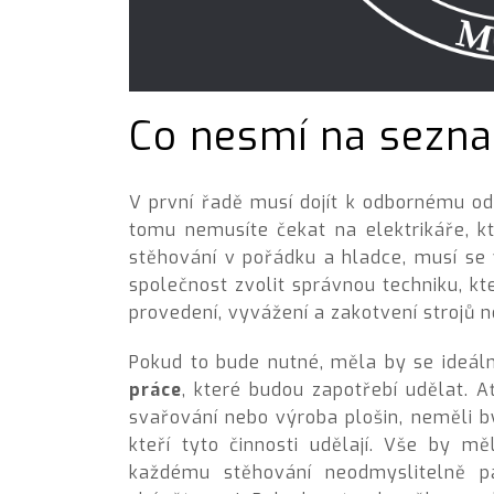
Co nesmí na sezn
V první řadě musí dojít k odbornému o
tomu nemusíte čekat na elektrikáře, k
stěhování v pořádku a hladce, musí s
společnost zvolit správnou techniku, kt
provedení, vyvážení a zakotvení strojů 
Pokud to bude nutné, měla by se ideál
práce
, které budou zapotřebí udělat. A
svařování nebo výroba plošin, neměli by
kteří tyto činnosti udělají. Vše by mě
každému stěhování neodmyslitelně p