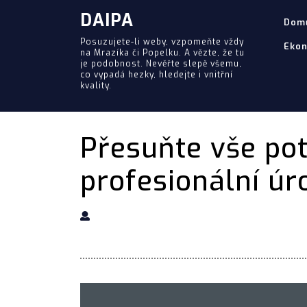
DAIPA
Dom
Posuzujete-li weby, vzpomeňte vždy
Eko
na Mrazíka či Popelku. A vězte, že tu
je podobnost. Nevěřte slepě všemu,
co vypadá hezky, hledejte i vnitřní
kvality.
Přesuňte vše po
profesionální úr