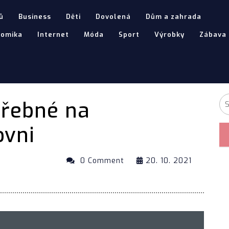
ů
Business
Děti
Dovolená
Dům a zahrada
nomika
Internet
Móda
Sport
Výrobky
Zábava
třebné na
ovni
0 Comment
20. 10. 2021