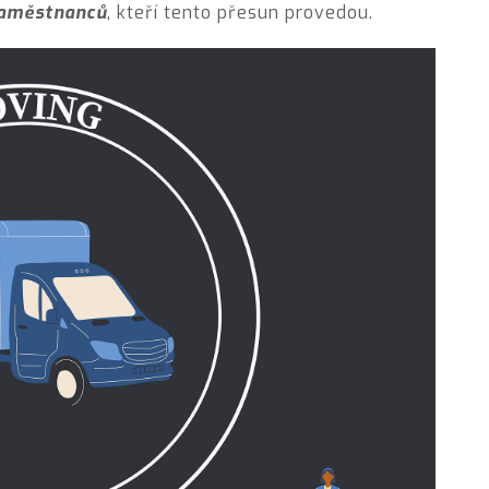
 zaměstnanců
, kteří tento přesun provedou.