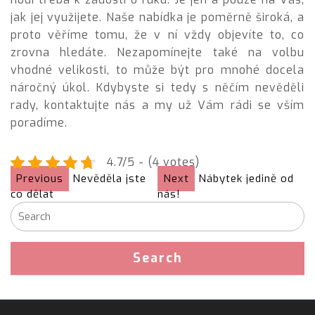
jak jej využijete. Naše nabídka je poměrně široká, a
proto věříme tomu, že v ní vždy objevíte to, co
zrovna hledáte. Nezapomínejte také na volbu
vhodné velikosti, to může být pro mnohé docela
náročný úkol. Kdybyste si tedy s něčím nevěděli
rady, kontaktujte nás a my už Vám rádi se vším
poradíme.
4.7/5 - (4 votes)
Previous
Nevěděla jste
Next
Nábytek jedině od
co dělat
nás!