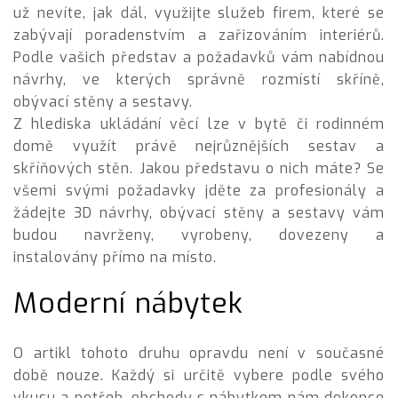
už nevíte, jak dál, využijte služeb firem, které se
zabývají poradenstvím a zařizováním interiérů.
Podle vašich představ a požadavků vám nabídnou
návrhy, ve kterých správně rozmístí skříně,
obývací stěny a sestavy.
Z hlediska ukládání věcí lze v bytě či rodinném
domě využít právě nejrůznějších sestav a
skříňových stěn. Jakou představu o nich máte? Se
všemi svými požadavky jděte za profesionály a
žádejte 3D návrhy, obývací stěny a sestavy vám
budou navrženy, vyrobeny, dovezeny a
instalovány přímo na místo.
Moderní nábytek
O artikl tohoto druhu opravdu není v současné
době nouze. Každý si určitě vybere podle svého
vkusu a potřeb, obchody s nábytkem nám dokonce