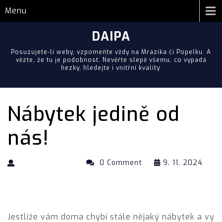
Menu
DAIPA
Posuzujete-li weby, vzpomeňte vždy na Mrazíka či Popelku. A
vězte, že tu je podobnost. Nevěřte slepě všemu, co vypadá
hezky, hledejte i vnitřní kvality.
Nábytek jedině od
nás!
0 Comment
9. 11. 2024
Jestliže vám doma chybí stále nějaký nábytek a vy