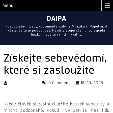
Menu
DAIPA
Posuzujete-li weby, vzpomeňte vždy na Mrazíka či Popelku. A
vězte, že tu je podobnost. Nevěřte slepě všemu, co vypadá
hezky, hledejte i vnitřní kvality.
Získejte sebevědomí,
které si zasloužíte
0 Comment
18. 10. 2023
Každý člověk si zaslouží určité kousek sebeúcty a
mnoho podobného. Pokud i vy patříte mezi lidi,