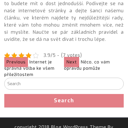
to budete mít o dost jednodušší. Podívejte se na
naše internetové stránky a dejte šanci našemu
článku, ve kterém najdete ty nejdůležitější rady,
které vám toho mohou změnit mnohem více, než
si myslíte. Naučte se pár základních pravidel a
uvidíte, že se dá na svět dívat i trochu lépe.
3.9/5 - (7 votes)
Previous
Internet je
Next
Něco, co vám
správná volba ke všem
opravdu pomůže
příležitostem
copyright 2018 Blog WordPress Theme By