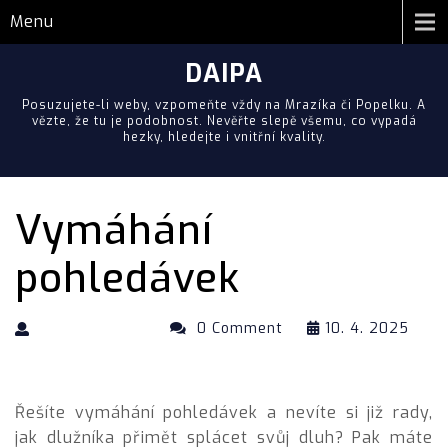
Menu
DAIPA
Posuzujete-li weby, vzpomeňte vždy na Mrazíka či Popelku. A
vězte, že tu je podobnost. Nevěřte slepě všemu, co vypadá
hezky, hledejte i vnitřní kvality.
Vymáhání
pohledávek
0 Comment
10. 4. 2025
Řešíte vymáhání pohledávek a nevíte si již rady,
jak dlužníka přimět splácet svůj dluh? Pak máte