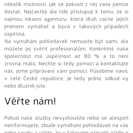
několik možností, jak se pokusit z něj vaše peníze
dostat. Nejčastěji ale lidé přistupují k tomu, že si
najmou inkasní agenturu, která dluh začne jejich
jménem vymáhat a bývá v takových případech
úspěšná.
Na vymáhání pohledávek nemusíte být sami, ale
můžete jej svěřit profesionálům. Konkrétně naše
společnost má úspěšnost až 80 % a to není
zrovna málo. Nechte si tedy pomoci a kontaktujte
nás, jsme připraveni vám pomoci. Působíme navíc
v celé České republice, je tedy jedno, odkud vy
nebo dlužník jste.
Věřte nám!
Pokud naše služby nevyzkoušíte nebo se alespoň
neinformujete, zbude
vymáhání pohledávek
na vás
nebo soudu a věřte, že v takovém případě půjde o