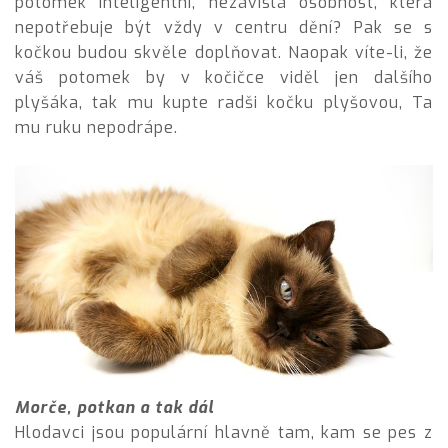
potomek inteligentní, nezávislá osobnost, která
nepotřebuje být vždy v centru dění? Pak se s
kočkou budou skvěle doplňovat. Naopak víte-li, že
váš potomek by v kočičce viděl jen dalšího
plyšáka, tak mu kupte radši kočku plyšovou, Ta
mu ruku nepodrápe.
Morče, potkan a tak dál
Hlodavci jsou populární hlavně tam, kam se pes z