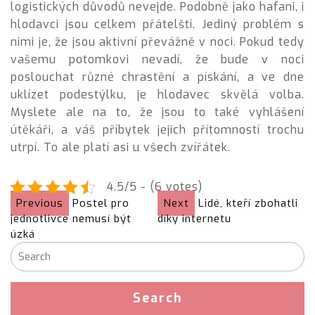
logistických důvodů nevejde. Podobně jako hafani, i
hlodavci jsou celkem přátelští. Jediný problém s
nimi je, že jsou aktivní převážně v noci. Pokud tedy
vašemu potomkovi nevadí, že bude v noci
poslouchat různé chrastění a pískání, a ve dne
uklízet podestýlku, je hlodavec skvělá volba.
Myslete ale na to, že jsou to také vyhlášení
útěkáři, a váš příbytek jejich přítomností trochu
utrpí. To ale platí asi u všech zvířátek.
4.5/5 - (6 votes)
Previous
Postel pro
Next
Lidé, kteří zbohatli
jednotlivce nemusí být
díky internetu
úzká