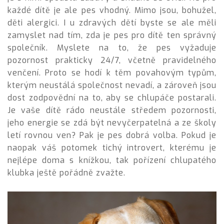
každé dítě je ale pes vhodný. Mimo jsou, bohužel,
děti alergici. I u zdravých dětí byste se ale měli
zamyslet nad tím, zda je pes pro dítě ten správný
společník. Myslete na to, že pes vyžaduje
pozornost prakticky 24/7, včetně pravidelného
venčení. Proto se hodí k těm povahovým typům,
kterým neustálá společnost nevadí, a zároveň jsou
dost zodpovědní na to, aby se chlupáče postarali.
Je vaše dítě rádo neustále středem pozornosti,
jeho energie se zdá být nevyčerpatelná a ze školy
letí rovnou ven? Pak je pes dobrá volba. Pokud je
naopak váš potomek tichý introvert, kterému je
nejlépe doma s knížkou, tak pořízení chlupatého
klubka ještě pořádně zvažte.