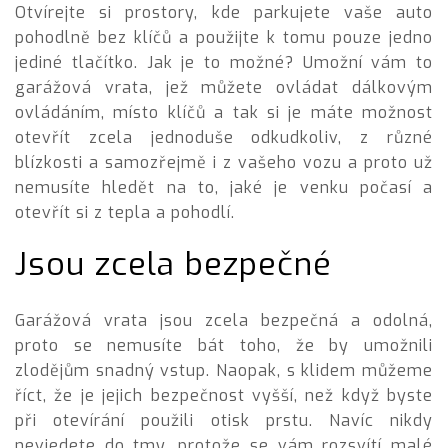
Otvírejte si prostory, kde parkujete vaše auto
pohodlně bez klíčů a použijte k tomu pouze jedno
jediné tlačítko. Jak je to možné? Umožní vám to
garážová vrata
, jež můžete ovládat dálkovým
ovládáním, místo klíčů a tak si je máte možnost
otevřít zcela jednoduše odkudkoliv, z různé
blízkosti a samozřejmě i z vašeho vozu a proto už
nemusíte hledět na to, jaké je venku počasí a
otevřít si z tepla a pohodlí.
Jsou zcela bezpečné
Garážová vrata jsou zcela bezpečná a odolná,
proto se nemusíte bát toho, že by umožnili
zlodějům snadný vstup. Naopak, s klidem můžeme
říct, že je jejich bezpečnost vyšší, než když byste
při otevírání použili otisk prstu. Navíc nikdy
nevjedete do tmy, protože se vám rozsvítí malé