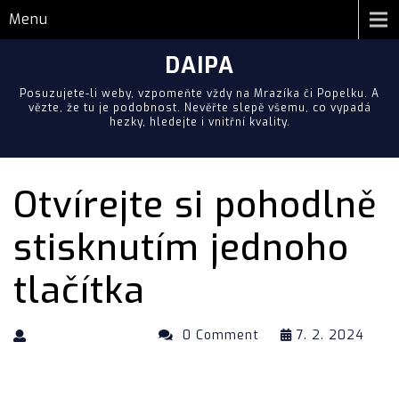
Menu
DAIPA
Posuzujete-li weby, vzpomeňte vždy na Mrazíka či Popelku. A
vězte, že tu je podobnost. Nevěřte slepě všemu, co vypadá
hezky, hledejte i vnitřní kvality.
Otvírejte si pohodlně
stisknutím jednoho
tlačítka
0 Comment
7. 2. 2024